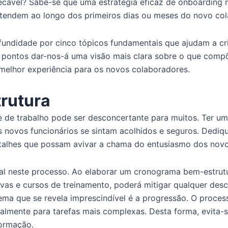
ecável? Sabe-se que uma estratégia eficaz de onboarding n
tendem ao longo dos primeiros dias ou meses do novo co
fundidade por cinco tópicos fundamentais que ajudam a c
stes pontos dar-nos-á uma visão mais clara sobre o que c
melhor experiência para os novos colaboradores.
trutura
 de trabalho pode ser desconcertante para muitos. Ter um
s novos funcionários se sintam acolhidos e seguros. Dedi
talhes que possam avivar a chama do entusiasmo dos novo
al neste processo. Ao elaborar um cronograma bem-estrutu
ivas e cursos de treinamento, poderá mitigar qualquer de
btema que se revela imprescindível é a progressão. O pro
ualmente para tarefas mais complexas. Desta forma, evita
formação.