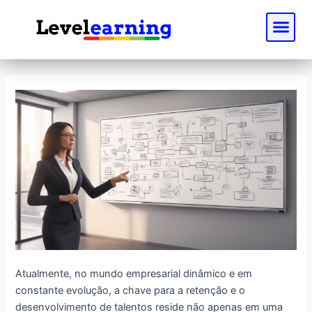
Ir
Me
para
o
conteúdo
Implementando
um
Plano
de
Desenvolvimento
Individual
eficaz
para
seus
funcionários
Atualmente, no mundo empresarial dinâmico e em
constante evolução, a chave para a retenção e o
desenvolvimento de talentos reside não apenas em uma